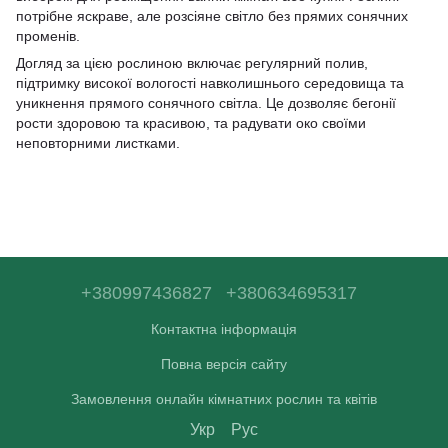
потрібне яскраве, але розсіяне світло без прямих сонячних
променів.
Догляд за цією рослиною включає регулярний полив,
підтримку високої вологості навколишнього середовища та
уникнення прямого сонячного світла. Це дозволяє бегонії
рости здоровою та красивою, та радувати око своїми
неповторними листками.
+380997436827
+380634695317
Контактна інформація
Повна версія сайту
Замовлення онлайн кімнатних рослин та квітів
Укр
Рус