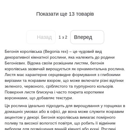
Показати ще 13 товарів
Назад
Вперед
1
з 2
Бегонія королівська (Begonia rex) – це чудовий вид
декоративної кімнатної рослини, яка належить до родини
Бегонієвих. Відома своїм розкішним листям, бегонія
королівська зазвичай вирощується як орнаментальна рослина.
Листя має характерне серцевидне формування з глибокими
вирізами та яскравим взором, що може включати різні відтінки
зеленого, червоного, сріблястого та пурпурного кольорів.
Поверхня листя блискуча і часто покрита короткими
ворсинками, що добавляє текстури.
Ця рослина ідеально підходить для вирощування у горщиках в
домашніх умовах або в офісі, де вона може служити яскравим
акцентом у декорі. Бегонія королівська вимагає помірного
поливу та високої вологості повітря, що робить її відміним
вибором для розміщення ванній кімнаті або кухні. Рослині