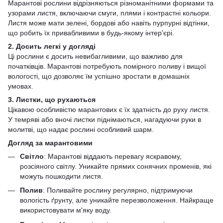
Марантові рослини відрізняються різноманітними формами та
узорами листя, включаючи смуги, плями і контрастні кольори.
Листя може мати зелені, бордові або навіть пурпурні відтінки,
що робить їх привабливими в будь-якому інтер'єрі.
2. Досить легкі у догляді
Ці рослини є досить невибагливими, що важливо для
початківців. Марантові потребують помірного поливу і вищої
вологості, що дозволяє їм успішно зростати в домашніх
умовах.
3. Листки, що рухаються
Цікавою особливістю марантових є їх здатність до руху листя.
У темряві або вночі листки піднімаються, нагадуючи руки в
молитві, що надає рослині особливий шарм.
Догляд за марантовими
Світло
: Марантові віддають перевагу яскравому,
розсіяного світлу. Уникайте прямих сонячних променів, які
можуть пошкодити листя.
Полив
: Поливайте рослину регулярно, підтримуючи
вологість ґрунту, але уникайте перезволоження. Найкраще
використовувати м'яку воду.