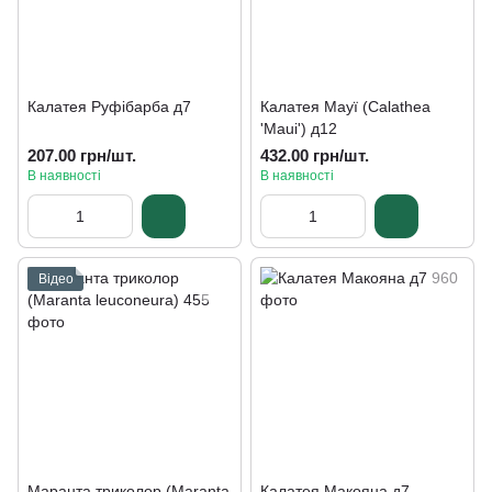
Калатея Руфібарба д7
Калатея Мауї (Calathea
'Maui') д12
207.00 грн/шт.
432.00 грн/шт.
В наявності
В наявності
Відео
Маранта триколор (Maranta
Калатея Макояна д7