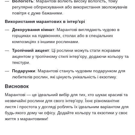
Вологість
: Марантові воліють високу вологість, тому
регулярне обприскування або використання зволожувачів
повітря є дуже бажаними.
Використання марантових в інтер'єрі
Декорування кімнат
: Марантові виглядають чудово в
горщиках на підвіконнях, столах або в спеціальних
композиціях з іншими рослинами.
Тропічний акцент
: Ці рослини можуть стати яскравим
акцентом у тропічному стилі інтер'єру, додаючи кольору та
текстури.
Подарунки
: Марантові стануть чудовим подарунком для
любителів рослин, які цінують унікальність і екзотику.
Висновок
Марантові — це ідеальний вибір для тих, хто шукає красиві та
незвичайні рослини для свого інтер'єру. Їхнє різноманітне
листя і простота у догляді роблять їх ідеальним варіантом для
будь-якого дому чи офісу. Додайте кольору та екзотики у своє
життя з марантовими!