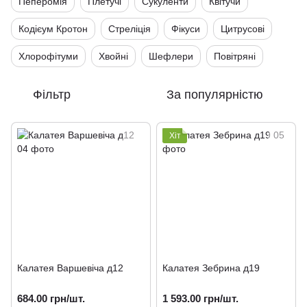
Пеперомія
Плетучі
Сукуленти
Квітучи
Кодієум Кротон
Стреліція
Фікуси
Цитрусові
Хлорофітуми
Хвойні
Шефлери
Повітряні
Фільтр
За популярністю
Хіт
Калатея Варшевіча д12
Калатея Зебрина д19
684.00 грн/шт.
1 593.00 грн/шт.