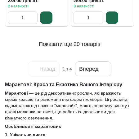
234.00 грн/шт.
259.00 грн/шт.
В наявності
В наявності
Показати ще 20 товарів
Назад
Вперед
1
з 4
Марантові: Краса та Екзотика Вашого Інтер'єру
Марантові
— це рід декоративних рослин, які вражають
своєю красою та різноманіттям форм і кольорів. Ці рослини,
відомі також під назвою "молочайк", мають невелику висоту і
цікаві малюнки на листі, що робить їх ідеальними для
кімнатного озеленення.
Особливості марантових
1. Унікальне листя