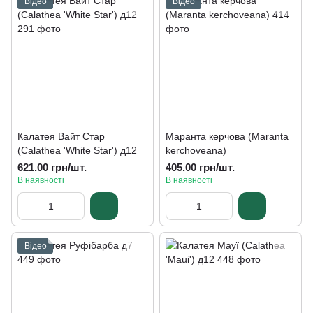
Відео
Відео
Калатея Вайт Стар
Маранта керчова (Maranta
(Calathea 'White Star') д12
kerchoveana)
621.00 грн/шт.
405.00 грн/шт.
В наявності
В наявності
Відео