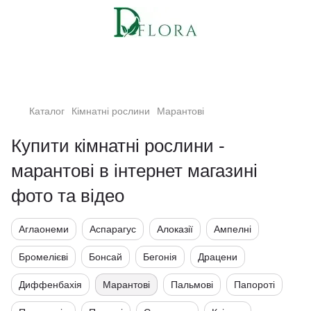
Кімнатні рослини та квіти
Каталог
Кімнатні рослини
Марантові
Купити кімнатні рослини -
марантові в інтернет магазині
фото та відео
Аглаонеми
Аспарагус
Алоказії
Ампелні
Бромелієві
Бонсай
Бегонія
Драцени
Диффенбахія
Марантові
Пальмові
Папороті