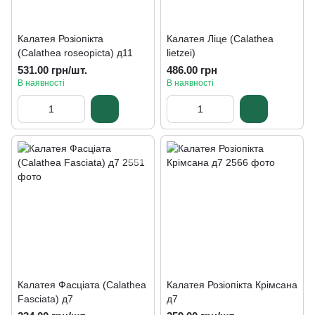
Калатея Розіопікта
Калатея Ліце (Calathea
(Calathea roseopicta) д11
lietzei)
531.00 грн/шт.
486.00 грн
В наявності
В наявності
Калатея Фасціата (Calathea
Калатея Розіопікта Крімсана
Fasciata) д7
д7