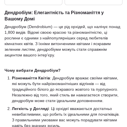
Дендробіум: Елегантність та Різноманіття у
Вашому Домі
Дендробіум (Dendrobium) — це рід орхідей, що налічує понад
1,800 видів. Відомі своєю красою та різноманітністю, ці
рослини є одними з найпопулярніших серед любителів
кімнатних квітів. З їхніми витонченими квітами і яскравим
зеленим листям, дендробіуми можуть стати справжнім
акцентом вашого інтер'єру.
Чому вибрати Дендробіум?
Різноманіття Квітів
: Дендробіум вражає своїми квітами,
які можуть бути найрізноманітніших відтінків — від
традиційного білого до яскравого жовтого та пурпурного.
Незалежно від того, який стиль ви намагаєтеся створити,
дендробіум може стати ідеальним доповненням.
Легкість у Догляді
: Ці орхідеї вважаються достатньо
невибагливими, що робить їх ідеальними для початківців.
З правильними умовами вас можуть порадувати квітами
навіть без значних зусиль.