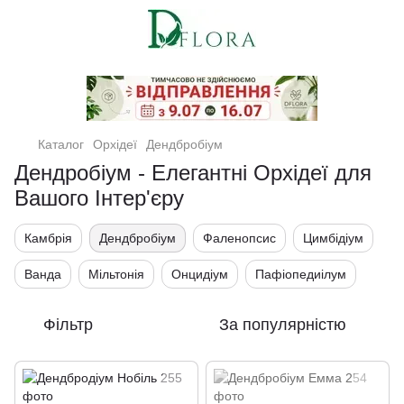
Кімнатні рослини та квіти
Каталог
Орхідеї
Дендбробіум
Дендробіум - Елегантні Орхідеї для
Вашого Інтер'єру
Камбрія
Дендбробіум
Фаленопсис
Цимбідіум
Ванда
Мільтонія
Онцидіум
Пафіопедиілум
Фільтр
За популярністю