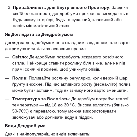
Привабливість для Внутрішнього Простору
: Завдяки
своїй елегантності, дендробіуми прекрасно виглядають в
будь-якому інтер'єрі, будь то сучасний, класичний або
навіть мінімалістичний стиль.
Як Доглядати за Дендробіумом
Догляд за дендробіумом не є складним завданням, але варто
дотримуватися кількох основних правил:
Світло
: Дендробіуми потребують яскравого розсіяного
світла. Найкраще ставити рослину біля вікна, але не під
прямі сонячні промені, щоб уникнути опіків.
Полив
: Поливайте рослину регулярно, коли верхній шар
ґрунту висохне. Під час активного росту (весна-літо) полив
може бути частішим, тоді як взимку його варто зменшити.
Температура та Вологість
: Дендробіум потребує теплої
температури — від 18 до 30 °C. Висока вологість (близько
50-70%) є перевагою, тому можна використовувати
зволожувач або доливати воду в піддон.
Види Дендробіума
Деякі з найпопулярніших видів включають: