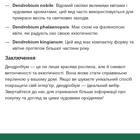
Dendrobium nobile
: Відомий своїми великими квітами і
чудовими ароматами, цей вид часто використовується для
прикраси весіль та святкових заходів.
Dendrobium phalaenopsis
: Має схожі на фаленопсис
квіти, які радують око своєю екзотичністю.
Dendrobium kingianum
: Цей вид має компактну форму та
квітне протягом більшої частини року.
Заключення
Дендробіум — це не лише красива рослина, але й символ
витонченості та екзотичності. Вона може стати справжньою
перлиною у вашому домі. Якщо ви шукаєте унікальний спосіб
покращити свій інтер'єр, дендробіум — ідеальний вибір.
Звертайтеся до нас для отримання більше інформації про
покупку та догляд за цими чудовими орхідеями!