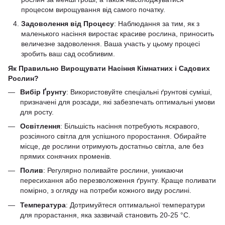
процесом вирощування від самого початку.
Задоволення від Процесу
: Наблюдання за тим, як з
маленького насіння виростає красиве рослина, приносить
величезне задоволення. Ваша участь у цьому процесі
зробить ваш сад особливим.
Як Правильно Вирощувати Насіння Кімнатних і Садових
Рослин?
Вибір Ґрунту
: Використовуйте спеціальні ґрунтові суміші,
призначені для розсади, які забезпечать оптимальні умови
для росту.
Освітлення
: Більшість насіння потребують яскравого,
розсіяного світла для успішного проростання. Обирайте
місце, де рослини отримують достатньо світла, але без
прямих сонячних променів.
Полив
: Регулярно поливайте рослини, уникаючи
пересихання або перезволоження ґрунту. Краще поливати
помірно, з огляду на потреби кожного виду рослині.
Температура
: Дотримуйтеся оптимальної температури
для прорастання, яка зазвичай становить 20-25 °C.