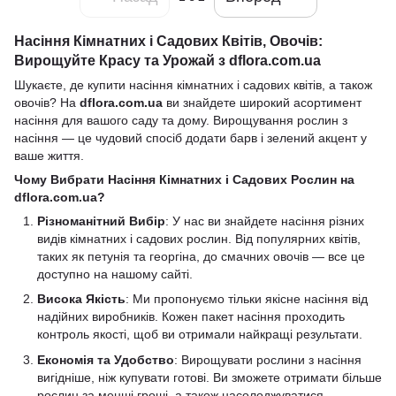
Насіння Кімнатних і Садових Квітів, Овочів:
Вирощуйте Красу та Урожай з dflora.com.ua
Шукаєте, де купити насіння кімнатних і садових квітів, а також
овочів? На
dflora.com.ua
ви знайдете широкий асортимент
насіння для вашого саду та дому. Вирощування рослин з
насіння — це чудовий спосіб додати барв і зелений акцент у
ваше життя.
Чому Вибрати Насіння Кімнатних і Садових Рослин на
dflora.com.ua?
Різноманітний Вибір
: У нас ви знайдете насіння різних
видів кімнатних і садових рослин. Від популярних квітів,
таких як петунія та георгіна, до смачних овочів — все це
доступно на нашому сайті.
Висока Якість
: Ми пропонуємо тільки якісне насіння від
надійних виробників. Кожен пакет насіння проходить
контроль якості, щоб ви отримали найкращі результати.
Економія та Удобство
: Вирощувати рослини з насіння
вигідніше, ніж купувати готові. Ви зможете отримати більше
рослин за менші гроші, а також насолоджуватися