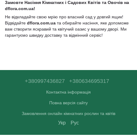
Замовте Насіння Кімнатних і Садових Квітів та Овочів на
dflora.com.ua!
Не відкладайте свою мрію про власний сад у довгий ящик!
Відвідайте
dflora.com.ua
та обирайте насіння, яке допоможе
вам створити яскравий та квітучий оазис у вашому дворі. Ми
гарантуємо швидку доставку та відмінний сервіс!
+380997436827
+380634695317
Контактна інформація
Повна версія сайту
Замовлення онлайн кімнатних рослин та квітів
Укр
Рус