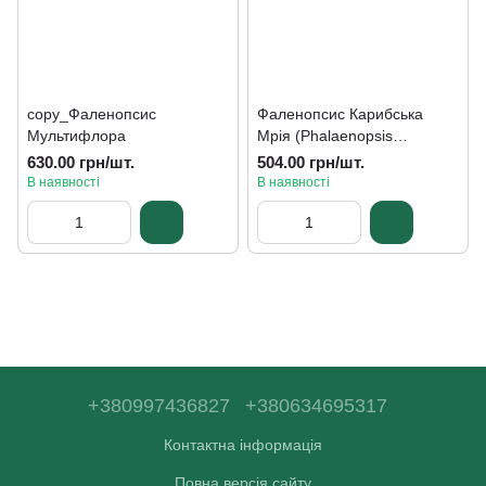
copy_Фаленопсис
Фаленопсис Карибська
Мультифлора
Мрія (Phalaenopsis
‘Caribbean Dream’)
630.00 грн/шт.
504.00 грн/шт.
В наявності
В наявності
+380997436827
+380634695317
Контактна інформація
Повна версія сайту