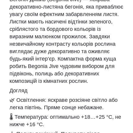
декоративно-листяна бегонія, яка приваблює
увагу своїм ефектним забарвленням листя.
Листки мають насичені відтінки зеленого,
сріблястого та бордового кольорів із
виразним малюнком прожилок. Завдяки
незвичайному контрасту кольорів рослина
виглядає дуже декоративно та оживляє
будь-який інтер’єр. Компактна форма куща
робить Begonia Jive чудовим вибором для
підвіконь, полиць або декоративних
композицій із кімнатних рослин.
Догляд
🌿 Освітлення: яскраве розсіяне світло або
легка півтінь. Пряме сонце небажане.
🌡 Температура: оптимально +18…+25 °C, не
нижче +16 °C.