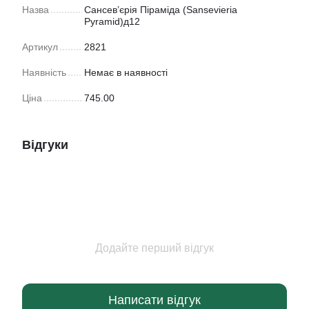
Назва
Сансев’єрія Піраміда (Sansevieria
Pyramid)д12
Артикул
2821
Наявність
Немає в наявності
Ціна
745.00
Відгуки
Додайте перший відгук
Написати відгук