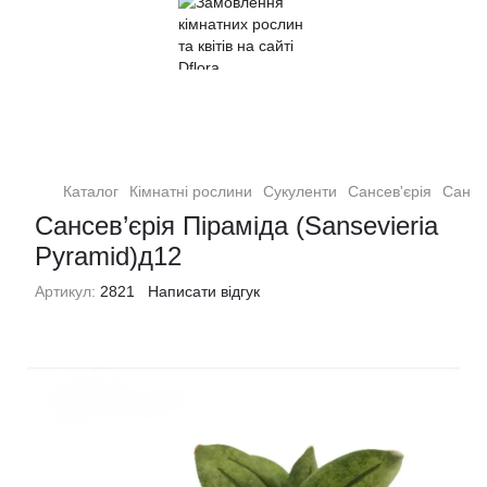
Кімнатні рослини та квіти
Каталог
Кімнатні рослини
Сукуленти
Сансев'єрія
Сансев
Сансев’єрія Піраміда (Sansevieria
Pyramid)д12
Артикул:
2821
Написати відгук