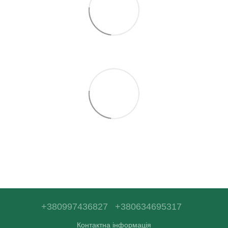
+380997436827
+380634695317
Контактна інформація