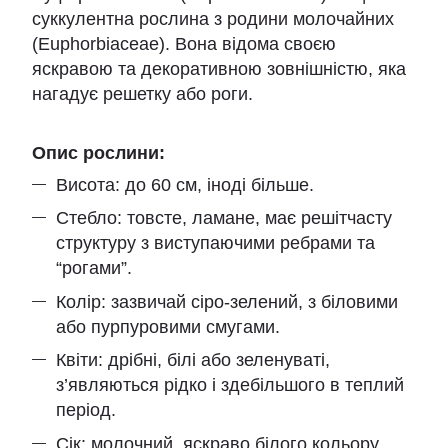
суккулентна рослина з родини молочайних
(Euphorbiaceae). Вона відома своєю
яскравою та декоративною зовнішністю, яка
нагадує решетку або роги.
Опис рослини:
Висота: до 60 см, іноді більше.
Стебло: товсте, ламане, має решітчасту
структуру з виступаючими ребрами та
“рогами”.
Колір: зазвичай сіро-зелений, з біловими
або пурпуровими смугами.
Квіти: дрібні, білі або зеленуваті,
з’являються рідко і здебільшого в теплий
період.
Сік: молочний, яскраво білого кольору,