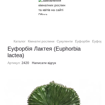
Кімнатні рослини та квіти
Каталог
Кімнатні рослини
Сукуленти
Еуфорбія
Еуфорбі
Еуфорбія Лактея (Euphorbia
lactea)
Артикул:
2420
Написати відгук