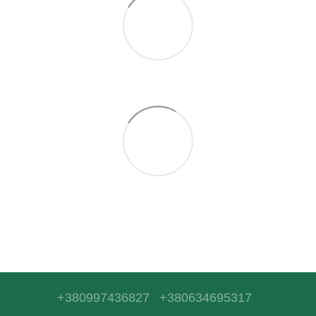
+380997436827
+380634695317