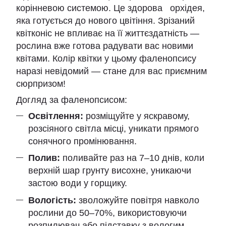
корінневою системою. Це здорова орхідея,
яка готується до нового цвітіння. Зрізаний
квітконіс не впливає на її життєздатність —
рослина вже готова радувати вас новими
квітами. Колір квітки у цьому фаленопсису
наразі невідомий — стане для вас приємним
сюрпризом!
Догляд за фаленопсисом:
Освітлення:
розміщуйте у яскравому,
розсіяного світла місці, уникати прямого
сонячного промінювання.
Полив:
поливайте раз на 7–10 днів, коли
верхній шар грунту висохне, уникаючи
застою води у горщику.
Вологість:
зволожуйте повітря навколо
рослини до 50–70%, використовуючи
розпилювач або підставку з вологим