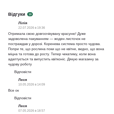
Відгуки
10
Лілія
22.07.2026 в 19:36
Отримала свою довгоочікувану красуню! Дуже
задоволена пакуванням — жоден листочок не
постраждав у дорозі. Коренева система просто чудова.
Попри те, що рослина поки що не квітне, видно, що вона
міцна та готова до росту. Тепер чекатиму, коли вона
адаптується та випустить квітконіс. Дякую магазину за
чудову роботу
Відповісти
Леся
10.05.2026 в 14:09
Все ок
Відповісти
Леся
07.05.2026 в 18:57