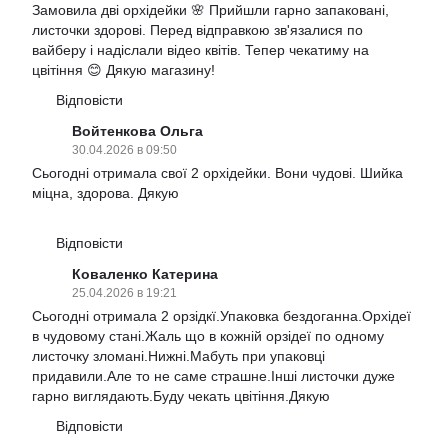
Замовила дві орхідейки 🌸 Прийшли гарно запаковані,
листочки здорові. Перед відправкою зв'язалися по
вайберу і надіслали відео квітів. Тепер чекатиму на
цвітіння 😊 Дякую магазину!
Відповісти
Войтенкова Ольга
30.04.2026 в 09:50
Сьогодні отримала свої 2 орхідейки. Вони чудові. Шийка
міцна, здорова. Дякую
Відповісти
Коваленко Катерина
25.04.2026 в 19:21
Сьогодні отримала 2 орзідкї.Упаковка бездоганна.Орхідеї
в чудовому стані.Жаль що в кожній орзідеї по одному
листочку зломані.Нижні.Мабуть при упаковці
придавили.Але то не саме страшне.Інші листочки дуже
гарно виглядають.Буду чекать цвітіння.Дякую
Відповісти