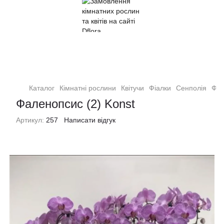
Кімнатні рослини та квіти
Каталог
Кімнатні рослини
Квітучи
Фіалки
Сенполія
Фал
Фаленопсис (2) Konst
Артикул:
257
Написати відгук