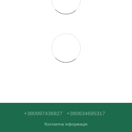
+380997436827
+380634695317
Контактна інформація