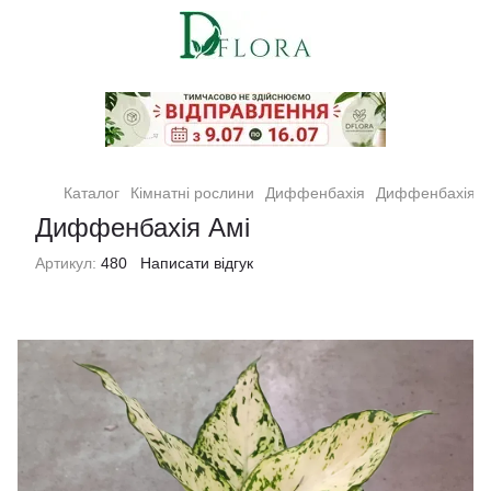
Кімнатні рослини та квіти
Каталог
Кімнатні рослини
Диффенбахія
Диффенбахія А
Диффенбахія Амі
Артикул:
480
Написати відгук