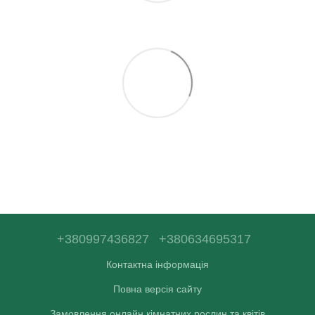
+380997436827
+380634695317
Контактна інформація
Повна версія сайту
Замовлення онлайн кімнатних рослин та квітів