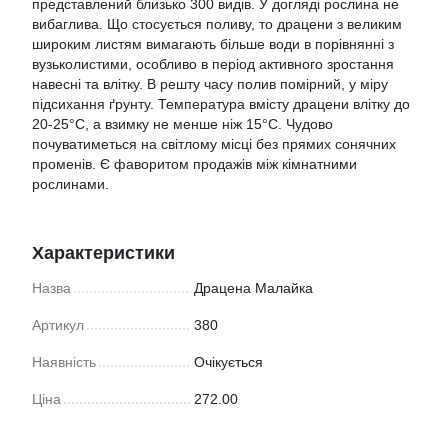
представлений близько 300 видів. У догляді рослина не
вибаглива. Що стосується поливу, то драцени з великим
широким листям вимагають більше води в порівнянні з
вузьколистими, особливо в період активного зростання
навесні та влітку. В решту часу полив помірний, у міру
підсихання ґрунту. Температура вмісту драцени влітку до
20-25°С, а взимку не менше ніж 15°С. Чудово
почуватиметься на світлому місці без прямих сонячних
променів. Є фаворитом продажів між кімнатними
рослинами.
Характеристики
Назва
Драцена Малайка
Артикул
380
Наявність
Очікується
Ціна
272.00