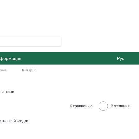
нформация
Рус
ения
Пінія д10.5
ь отзыв
К сравнению
В желания
тельной скидки