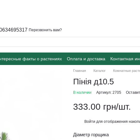
0634695317
Перезвонить вам?
интересные факты о растениях
Оплата и доставка
Контактная и
Главная
Каталог
Комнатные раст
Пінія д10.5
В наличии
Артикул: 2705
Оставит
333.00 грн/шт.
Войти
для отображения накопи
%
Діаметр горщика