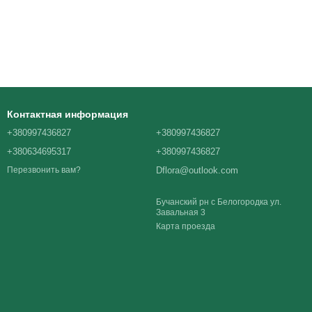
Контактная информация
+380997436827
+380997436827
+380634695317
+380997436827
Dflora@outlook.com
Перезвонить вам?
Бучанский рн с Белогородка ул.
Завальная 3
Карта проезда