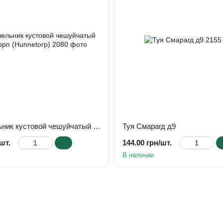
Можжевельник кустовой чешуйчатый Ханнеторп (Hunnetorp)
Туя Смарагд д9
шт.
144.00 грн/шт.
В наличии