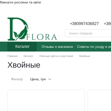
Кімнатні рослини та квіти
Перейти к основному контенту
+380997436827
+38
Каталог
Отзывы о магазине
Советы по уходу и 
Пользовательское соглашение
Главная
Каталог
Уличные цветы и растения
Хвойные
Хвойные
Фильтр
Цена, грн