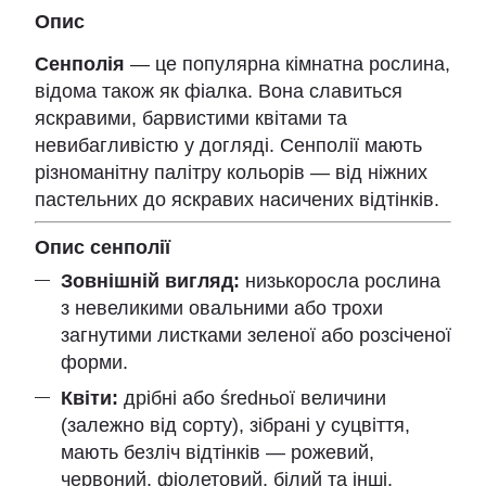
Опис
Сенполія
— це популярна кімнатна рослина,
відома також як фіалка. Вона славиться
яскравими, барвистими квітами та
невибагливістю у догляді. Сенполії мають
різноманітну палітру кольорів — від ніжних
пастельних до яскравих насичених відтінків.
Опис сенполії
Зовнішній вигляд:
низькоросла рослина
з невеликими овальними або трохи
загнутими листками зеленої або розсіченої
форми.
Квіти:
дрібні або średньої величини
(залежно від сорту), зібрані у суцвіття,
мають безліч відтінків — рожевий,
червоний, фіолетовий, білий та інші.