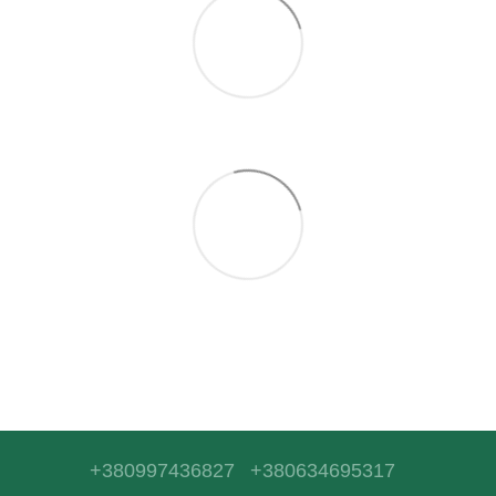
+380997436827
+380634695317