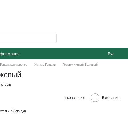
нформация
Рус
Горшки для цветов
Умные Горшки
Горшок умный Бежевый
ежевый
 отзыв
К сравнению
В желания
тельной скидки