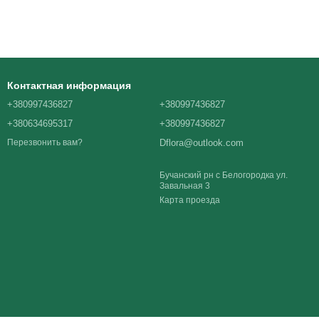
Контактная информация
+380997436827
+380997436827
+380634695317
+380997436827
Dflora@outlook.com
Перезвонить вам?
Бучанский рн с Белогородка ул.
Завальная 3
Карта проезда